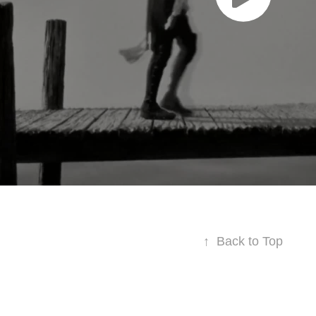
↑
Back to Top