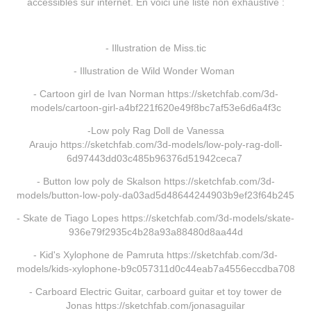
accessibles sur internet. En voici une liste non exhaustive :
- Illustration de Miss.tic
- Illustration de Wild Wonder Woman
- Cartoon girl de Ivan Norman https://sketchfab.com/3d-
models/cartoon-girl-a4bf221f620e49f8bc7af53e6d6a4f3c
-Low poly Rag Doll de Vanessa
Araujo https://sketchfab.com/3d-models/low-poly-rag-doll-
6d97443dd03c485b96376d51942ceca7
- Button low poly de Skalson https://sketchfab.com/3d-
models/button-low-poly-da03ad5d48644244903b9ef23f64b245
- Skate de Tiago Lopes https://sketchfab.com/3d-models/skate-
936e79f2935c4b28a93a88480d8aa44d
- Kid's Xylophone de Pamruta https://sketchfab.com/3d-
models/kids-xylophone-b9c057311d0c44eab7a4556eccdba708
- Carboard Electric Guitar, carboard guitar et toy tower de
Jonas https://sketchfab.com/jonasaguilar