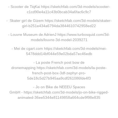
- Scooter de TiqKai https://sketchfab.com/3d-models/scooter-
c1cd90e4a11c43b0bcab34a6fac6c9c7
- Skater girl de Gizem https://sketchfab.com/3d-models/skater-
girl-b251e434a6794da3844610742958ed22
- Louvre Museum de AdrienJ https://www.turbosquid.com/3d-
models/louvre-3d-model-2039271
- Mei de cgart.com https://sketchfab.com/3d-models/mei-
5478ddd14bf044e59e02bda57ec46edb
- La poste French post bow de
dronemapping https://sketchfab.com/3d-models/la-poste-
french-post-box-3df-zephyr-pro-
5de18c5d27b945aa9cdf261086fde4f3
- Jo on Bike de NEEEU Spaces
GmbH - https://sketchfab.com/3d-models/jo-on-bike-rigged-
animated-36ee5344e81149858a664cde9f98e835